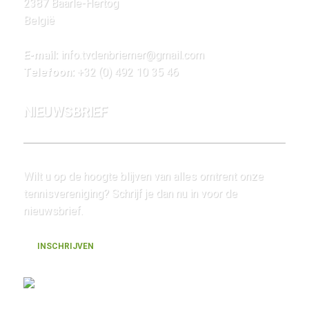
2387 Baarle-Hertog
België
E-mail:
info.tvdenbriemer@gmail.com
Telefoon:
+32 (0) 492 10 35 46
NIEUWSBRIEF
Wilt u op de hoogte blijven van alles omtrent onze
tennisvereniging? Schrijf je dan nu in voor de
nieuwsbrief.
INSCHRIJVEN