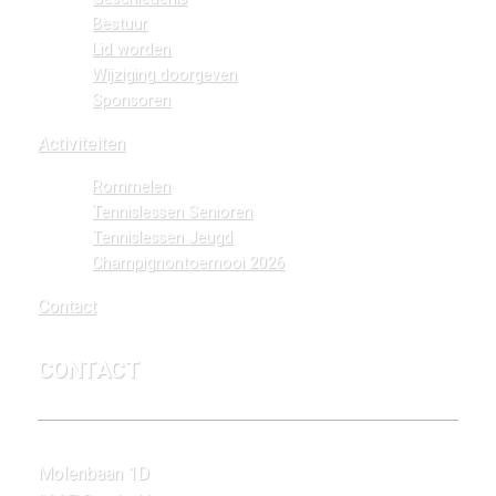
Bestuur
Lid worden
Wijziging doorgeven
Sponsoren
Activiteiten
Rommelen
Tennislessen Senioren
Tennislessen Jeugd
Champignontoernooi 2026
Contact
CONTACT
Molenbaan 1D