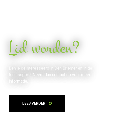
Lid worden?
Ben je geïnteresseerd in Den Briemer en in de
tennissport? Neem dan contact op voor meer
informatie.
LEES VERDER