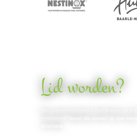
Lid worden?
Ben je geïnteresseerd in Den Briemer en in 
tennissport? Neem dan contact op voor mee
informatie.