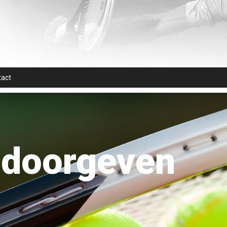
tact
 doorgeven