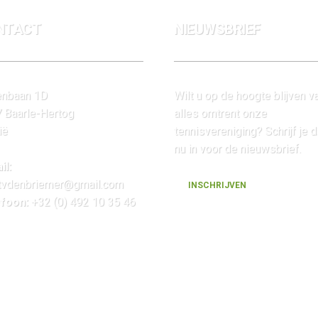
NTACT
NIEUWSBRIEF
nbaan 1D
Wilt u op de hoogte blijven v
 Baarle-Hertog
alles omtrent onze
ië
tennisvereniging? Schrijf je 
nu in voor de nieuwsbrief.
il:
.tvdenbriemer@gmail.com
INSCHRIJVEN
foon:
+32 (0) 492 10 35 46