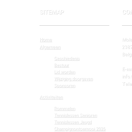
SITEMAP
CO
Home
Mole
Algemeen
2387
Belg
Geschiedenis
Bestuur
E-ma
Lid worden
info
Wijziging doorgeven
Tele
Sponsoren
Activiteiten
Rommelen
Tennislessen Senioren
Tennislessen Jeugd
Champignontoernooi 2026