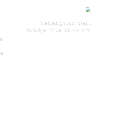
Webdesign door Grèfix
Copyright TV Den Briemer 2026
an
dan