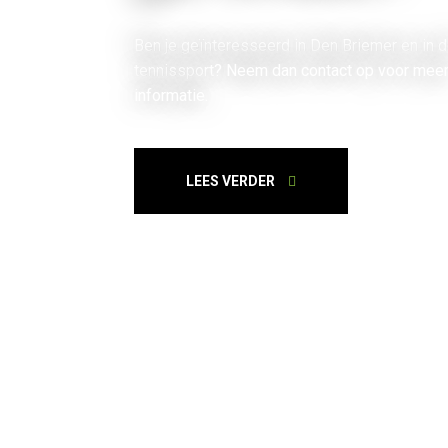
Ben je geïnteresseerd in Den Briemer en in 
tennissport? Neem dan contact op voor mee
informatie.
LEES VERDER