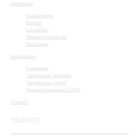
Algemeen
Geschiedenis
Bestuur
Lid worden
Wijziging doorgeven
Sponsoren
Activiteiten
Rommelen
Tennislessen Senioren
Tennislessen Jeugd
Champignontoernooi 2026
Contact
CONTACT